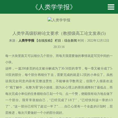
《人类学学报》
人类学高级职称论文要求（教授级高工论文发表(5)
来源：
人类学学报
【在线投稿】 栏目：
综合新闻
时间：2022年12月12日
20:33:16
每一大块里面又可以细分几个部分。而每天我需要做的事情就是写完中间的一
小块。
这样，一篇200多页的论文被分解成为了30-50页的章节，每一章又被分成了5-
10页的部分，每个部分再细分下去，需要完成的就是1-2页的小单位了。虽然
说我完全同意内容有完整连贯性，不能够依字数而定，但我个人很喜欢这
个“庖丁解牛，化整为零”的小游戏，因为从心理上的畏惧感降到了最低点，而
每次完成小单位的任务都给自己划一个勾、点一个赞，便能很有动力地去做下
一个部分。我常常鼓励自己，“已经完成了1/8了”，“已经快到这一章的1/3
了”，“这一部分已经写了超过一半了”……自己心里有一个全盘的计划时，层
层推进，每次只要做好一个小的部分就好。