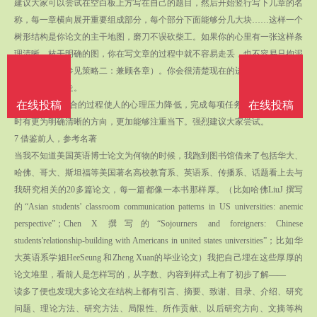
建议大家可以尝试在空白板上方写在自己的题目，然后开始竖行写下几章的名
称，每一章横向展开重要组成部分，每个部分下面能够分几大块……这样一个
树形结构是你论文的主干地图，磨刀不误砍柴工。如果你的心里有一张这样条
理清晰、枝干明确的图，你在写文章的过程中就不容易走丢，也不容易只拘泥
于一个部分（参见策略二：兼顾各章）。你会很清楚现在的进度在哪里，下一
步往哪个方向走。
在线投稿
在线投稿
这种分解-再整合的过程使人的心理压力降低，完成每项任务成就感提高，同
时有更为明确清晰的方向，更加能够注重当下。强烈建议大家尝试。
7 借鉴前人，参考名著
当我不知道美国英语博士论文为何物的时候，我跑到图书馆借来了包括华大、
哈佛、哥大、斯坦福等美国著名高校教育系、英语系、传播系、话题看上去与
我研究相关的20多篇论文，每一篇都像一本书那样厚。（比如哈佛LiuJ 撰写
的“Asian students' classroom communication patterns in US universities: anemic
perspective”；Chen X 撰写的“Sojourners and foreigners: Chinese
students'relationship-building with Americans in united states universities”；比如华
大英语系学姐HeeSeung 和Zheng Xuan的毕业论文）我把自己埋在这些厚厚的
论文堆里，看前人是怎样写的，从字数、内容到样式上有了初步了解——
读多了便也发现大多论文在结构上都有引言、摘要、致谢、目录、介绍、研究
问题、理论方法、研究方法、局限性、所作贡献、以后研究方向、文摘等构