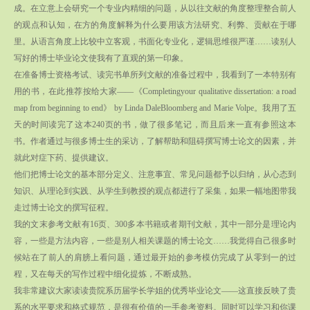
成。在立意上会研究一个专业内精细的问题，从以往文献的角度整理整合前人
的观点和认知，在方的角度解释为什么要用该方法研究、利弊、贡献在于哪
里。从语言角度上比较中立客观，书面化专业化，逻辑思维很严谨……读别人
写好的博士毕业论文使我有了直观的第一印象。
在准备博士资格考试、读完书单所列文献的准备过程中，我看到了一本特别有
用的书，在此推荐按给大家——《Completingyour qualitative dissertation: a road
map from beginning to end》 by Linda DaleBloomberg and Marie Volpe。我用了五
天的时间读完了这本240页的书，做了很多笔记，而且后来一直有参照这本
书。作者通过与很多博士生的采访，了解帮助和阻碍撰写博士论文的因素，并
就此对症下药、提供建议。
他们把博士论文的基本部分定义、注意事宜、常见问题都予以归纳，从心态到
知识、从理论到实践、从学生到教授的观点都进行了采集，如果一幅地图带我
走过博士论文的撰写征程。
我的文末参考文献有16页、300多本书籍或者期刊文献，其中一部分是理论内
容，一些是方法内容，一些是别人相关课题的博士论文……我觉得自己很多时
候站在了前人的肩膀上看问题，通过最开始的参考模仿完成了从零到一的过
程，又在每天的写作过程中细化提炼，不断成熟。
我非常建议大家读读贵院系历届学长学姐的优秀毕业论文——这直接反映了贵
系的水平要求和格式规范，是很有价值的一手参考资料。同时可以学习和你课