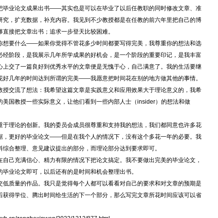
把毕业论文成果出书——其实也是可以在毕业了以后任教职的同时修改文章、准
研究，扩充数据，补充内容。我见到不少教授都是在任教的前六年里把自己的博
够直接把文章出书；追求一步登天比较困难。
你想要什么——如果你觉得不管花多少时间都要写得完美，我尊重你的想法和选
必经阶段，是我展示几年所学成果的好机会，是一个阶段的重要印记，是我丰富
心上交了一篇良好到优秀水平的文章便是无愧于心，自己满意了。我的生活要继
花好几年的时间达到所谓的完美——我愿意把时间花在别的地方做其他的事情。
教授交流了想法：我希望这篇文章是实践意义和应用效果大于理论意义的，我希
国教授一些实际意义，让他们看到一些内部人士（insider）的想法和做
重于理论的创新。我的委员会成员很尊重和支持我的想法，我们都同意也许多花
据，更好的毕业论文——但是在我个人的情况下，没有这个多花一年的必要。我
料综合整理、意见建议提出的部分，而理论部分达到要求即可。
在自己充满信心、精力有限的情况下把论文搞定。我不要做出完美的毕业论文，
的毕业论文即可，以后还有的是时间和机会整理出书。
交低质量的作品。我只是觉得每个人都可以看看对自己的要求和对文章的预期是
后获得学位、腾出时间给生活的下一个部分，那么写完文章所花时间应该可以省