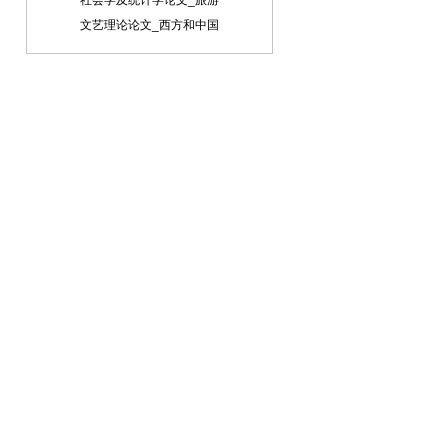
社会学及统计学论文_旅游
文艺理论论文_西方和中国