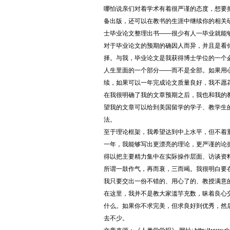
哪怕说亲们对着学术有着很严谨的态度，想要
备出版，还可以在教书的生涯中继续你的相关
士毕业论文整理出书——很少有人一毕业就能
对于毕业论文的预期的确因人而异，并且是看
择。与我，毕业论文是我获得博士学位的一个
人生里面的一个部分——而不是全部。如果用
续，如果可以一年完成论文质量良好，我不愿
在我很明确了我的文章预期之后，我也和我的
望我的文章可以给到美国留学的学子、教学生的美
法。
至于理论框架，我希望达到中上水平，但不着
一年，我能够写出更漂亮的理论，更严谨的论
得以把主要精力集中在实际操作层面、访谈资
所谓一鼓作气，再而衰，三而竭。我很明白要
我只要交出一份不错的、用心了的、教授满意
在这里，我并不是教大家滥竽充数，昧着良心
什么。如果你不求完美，但求良好到优秀，然
去不少。