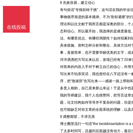
8 先捡容易，建立信心
有句俗话“专拣软柿子挑”，这句话在我的毕业
事物循序渐进的基本规律。不为“欺软避硬”的
理论和以往文献于我而言都是深奥的部分，个
在线投稿
态和信心。所以最开始，我选择的是难度最低
法、有哪里优点、有哪些局限性？如何招募到
具体措施、资料怎样分析和整合、具体方法对
事，直接简单，也不需要华丽优美的文字，或
洋洋洒洒把方写出来以后，发现已经有了20来
对简单的内容入手对于树立自己的信心，作用
写出来不怕亲笑话，我也曾经在八字还没有一
序，把“致谢辞”先写出来——感谢一路上帮助
多贵人相助，自己原来那么幸运！于是从中也
我的导师建议，我个人也很赞同，把导言这章
题，论文结构如何等等并不复杂的问题，但是
也可能缺乏对你文章的全面系统的理解，以及
9 调整期望，不求完美
博士圈里流行一句话“the bestdissertation
了太多时间写，且越到后面越没有动力，最后