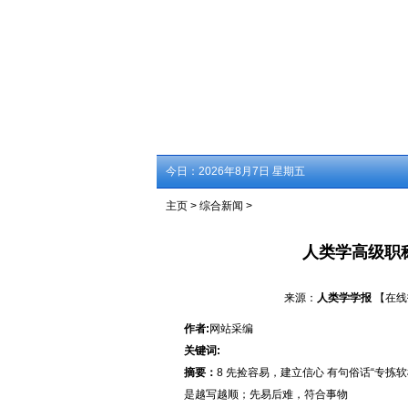
今日：
2026年8月7日 星期五
主页
>
综合新闻
>
人类学高级职
来源：
人类学学报
【在线
作者:
网站采编
关键词:
摘要：
8 先捡容易，建立信心 有句俗话“专
是越写越顺；先易后难，符合事物