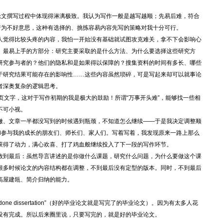
论文撰写过程中体现得淋漓极致。我认为写作一般是越写越顺；先易后难，符合
行为不好意思，这种有选择的、挑拣容易内容先写的策略对我十分可行。
人觉得比较头疼的内容，我怕一开始没有基础就试图攻克难关，拿不下会影响心
、最易上手的方部分：研究主要采取的是什么方法、为什么要选择这些研究方
研究参与者的？他们的隐私和是如果得以保障的？搜集资料的时间有多长、哪些
于研究结果可能存在的影响性……这些内容虽然琐碎，可是写起来却可以就事论
者深奥复杂的逻辑思考。
页文字，这对于写作初期的我是极大的鼓励！所谓“万事开头难”，能够找一些相
不可小视。
撇、文章一半都没写到的时候遇到瓶颈，不知道怎么继续——于是我决定调整顺
和参与我的成长的朋友们、师长们、家人们。写着写着，我发现原来一路上那么
获得了动力，满心欢喜、打了鸡血般继续投入了下一段的写作环节。
放到最后：虽然导言讲述的是你做什么课题，研究什么问题，为什么要做这个课
很多时候论文的内容结构都在调整，不到最后没有定型的版本。同时，不到最后
高屋建瓴、简介归纳的能力。
 is a done dissertation”（好的毕业论文就是写完了的毕业论文）。因为有太多人花
没有完成。所以后来圈里说，只要写完的，就是好的毕业论文。